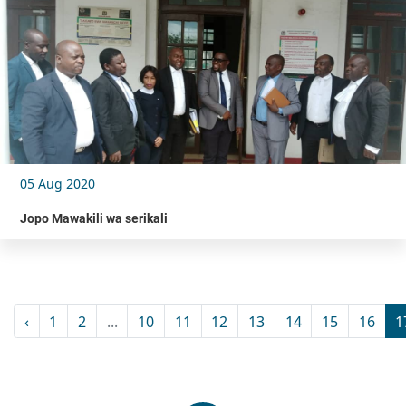
05 Aug 2020
Jopo Mawakili wa serikali
‹
1
2
...
10
11
12
13
14
15
16
1