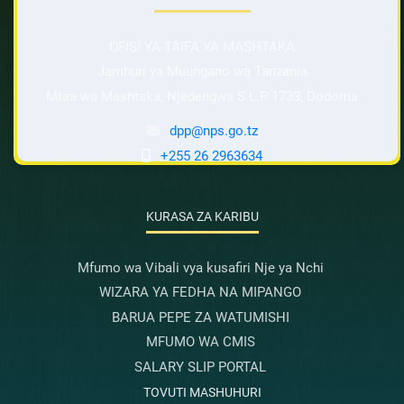
OFISI YA TAIFA YA MASHTAKA
Jamhuri ya Muungano wa Tanzania
Mtaa wa Mashtaka, Njedengwa S.L.P 1733, Dodoma
dpp@nps.go.tz
+255 26 2963634
KURASA ZA KARIBU
Mfumo wa Vibali vya kusafiri Nje ya Nchi
WIZARA YA FEDHA NA MIPANGO
BARUA PEPE ZA WATUMISHI
MFUMO WA CMIS
SALARY SLIP PORTAL
TOVUTI MASHUHURI