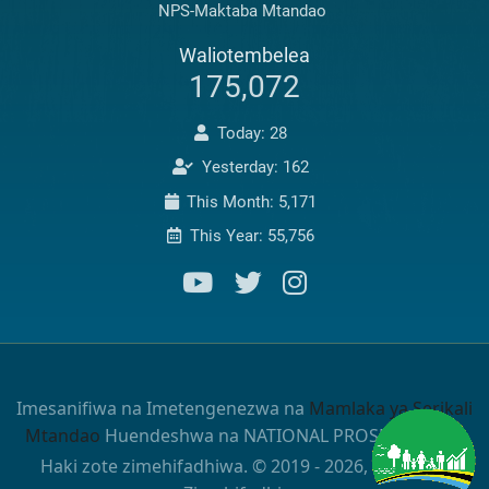
NPS-Maktaba Mtandao
Waliotembelea
175,072
Today: 28
Yesterday: 162
This Month: 5,171
This Year: 55,756
Imesanifiwa na Imetengenezwa na
Mamlaka ya Serikali
Mtandao
Huendeshwa na NATIONAL PROSECUTIONS
Haki zote zimehifadhiwa. © 2019 - 2026, Haki zote