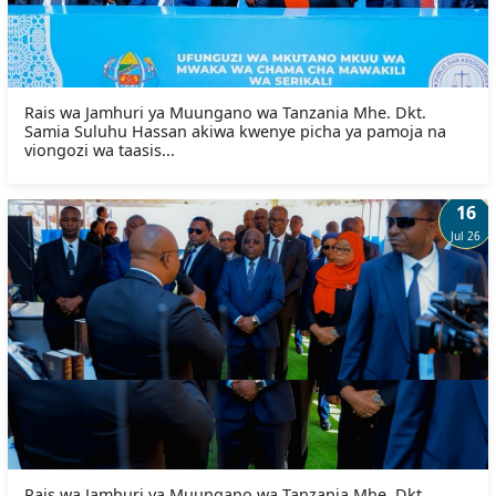
Rais wa Jamhuri ya Muungano wa Tanzania Mhe. Dkt.
Samia Suluhu Hassan akiwa kwenye picha ya pamoja na
viongozi wa taasis...
16
Jul 26
Rais wa Jamhuri ya Muungano wa Tanzania Mhe. Dkt.