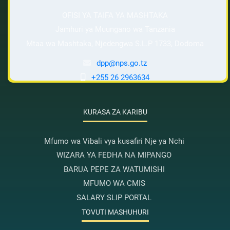
OFISI YA TAIFA YA MASHTAKA
Jamhuri ya Muungano wa Tanzania
Mtaa wa Mashtaka, Njedengwa S.L.P 1733, Dodoma
dpp@nps.go.tz
+255 26 2963634
KURASA ZA KARIBU
Mfumo wa Vibali vya kusafiri Nje ya Nchi
WIZARA YA FEDHA NA MIPANGO
BARUA PEPE ZA WATUMISHI
MFUMO WA CMIS
SALARY SLIP PORTAL
TOVUTI MASHUHURI