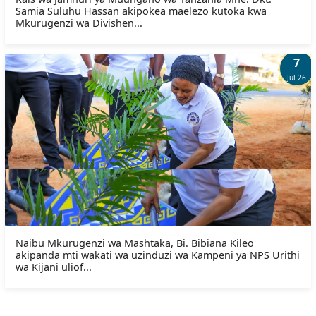
Samia Suluhu Hassan akipokea maelezo kutoka kwa
Mkurugenzi wa Divishen...
7
Jul 26
Naibu Mkurugenzi wa Mashtaka, Bi. Bibiana Kileo
akipanda mti wakati wa uzinduzi wa Kampeni ya NPS Urithi
wa Kijani uliof...