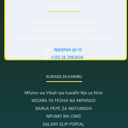
WASILIANA NASI
OFISI YA TAIFA YA MASHTAKA
Jamhuri ya Muungano wa Tanzania
Mtaa wa Mashtaka, Njedengwa S.L.P 1733, Dodoma
dpp@nps.go.tz
+255 26 2963634
KURASA ZA KARIBU
Mfumo wa Vibali vya kusafiri Nje ya Nchi
WIZARA YA FEDHA NA MIPANGO
BARUA PEPE ZA WATUMISHI
MFUMO WA CMIS
SALARY SLIP PORTAL