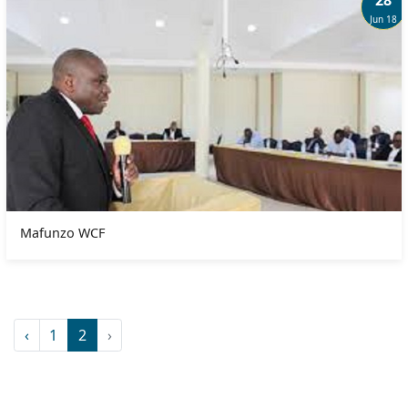
Jun 18
Mafunzo WCF
‹
1
2
›