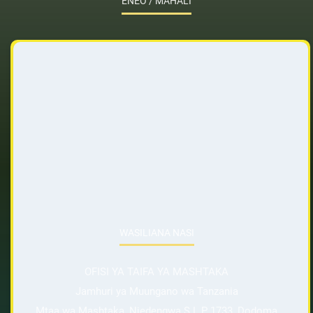
ENEO / MAHALI
WASILIANA NASI
OFISI YA TAIFA YA MASHTAKA
Jamhuri ya Muungano wa Tanzania
Mtaa wa Mashtaka, Njedengwa S.L.P 1733, Dodoma