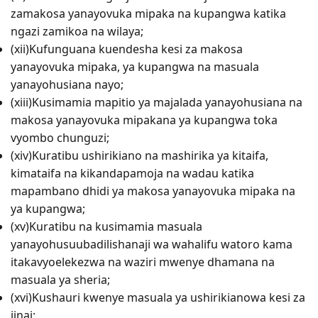
zamakosa yanayovuka mipaka na kupangwa katika
ngazi zamikoa na wilaya;
(xii)Kufunguana kuendesha kesi za makosa
yanayovuka mipaka, ya kupangwa na masuala
yanayohusiana nayo;
(xiii)Kusimamia mapitio ya majalada yanayohusiana na
makosa yanayovuka mipakana ya kupangwa toka
vyombo chunguzi;
(xiv)Kuratibu ushirikiano na mashirika ya kitaifa,
kimataifa na kikandapamoja na wadau katika
mapambano dhidi ya makosa yanayovuka mipaka na
ya kupangwa;
(xv)Kuratibu na kusimamia masuala
yanayohusuubadilishanaji wa wahalifu watoro kama
itakavyoelekezwa na waziri mwenye dhamana na
masuala ya sheria;
(xvi)Kushauri kwenye masuala ya ushirikianowa kesi za
jinai;