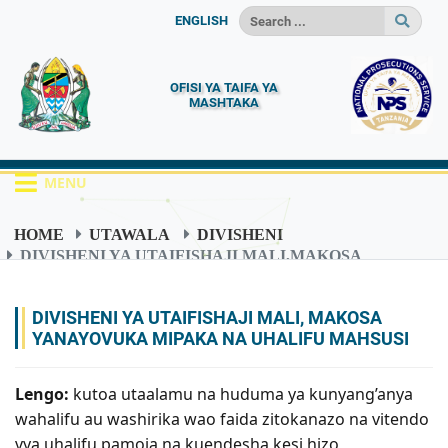
ENGLISH
OFISI YA TAIFA YA
MASHTAKA
MENU
HOME
UTAWALA
DIVISHENI
DIVISHENI YA UTAIFISHAJI MALI,MAKOSA
YANAYOVUKA MIPAKA NA UHALIFU WA KUPANGA
DIVISHENI YA UTAIFISHAJI MALI, MAKOSA
YANAYOVUKA MIPAKA NA UHALIFU MAHSUSI
Lengo:
kutoa utaalamu na huduma ya kunyang’anya
wahalifu au washirika wao faida zitokanazo na vitendo
vya uhalifu pamoja na kuendesha kesi hizo