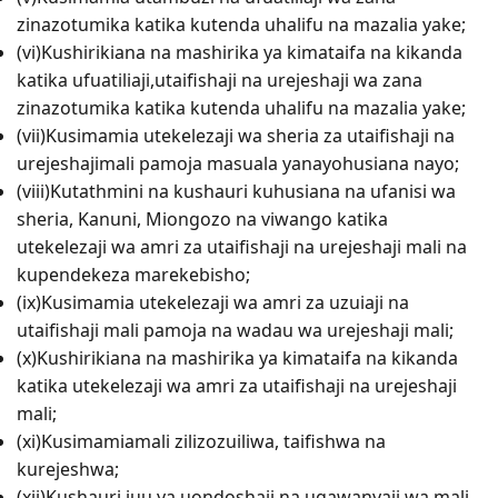
zinazotumika katika kutenda uhalifu na mazalia yake;
(vi)Kushirikiana na mashirika ya kimataifa na kikanda
katika ufuatiliaji,utaifishaji na urejeshaji wa zana
zinazotumika katika kutenda uhalifu na mazalia yake;
(vii)Kusimamia utekelezaji wa sheria za utaifishaji na
urejeshajimali pamoja masuala yanayohusiana nayo;
(viii)Kutathmini na kushauri kuhusiana na ufanisi wa
sheria, Kanuni, Miongozo na viwango katika
utekelezaji wa amri za utaifishaji na urejeshaji mali na
kupendekeza marekebisho;
(ix)Kusimamia utekelezaji wa amri za uzuiaji na
utaifishaji mali pamoja na wadau wa urejeshaji mali;
(x)Kushirikiana na mashirika ya kimataifa na kikanda
katika utekelezaji wa amri za utaifishaji na urejeshaji
mali;
(xi)Kusimamiamali zilizozuiliwa, taifishwa na
kurejeshwa;
(xii)Kushauri juu ya uondoshaji na ugawanyaji wa mali