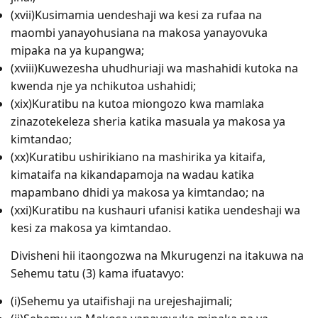
(xvii)Kusimamia uendeshaji wa kesi za rufaa na
maombi yanayohusiana na makosa yanayovuka
mipaka na ya kupangwa;
(xviii)Kuwezesha uhudhuriaji wa mashahidi kutoka na
kwenda nje ya nchikutoa ushahidi;
(xix)Kuratibu na kutoa miongozo kwa mamlaka
zinazotekeleza sheria katika masuala ya makosa ya
kimtandao;
(xx)Kuratibu ushirikiano na mashirika ya kitaifa,
kimataifa na kikandapamoja na wadau katika
mapambano dhidi ya makosa ya kimtandao; na
(xxi)Kuratibu na kushauri ufanisi katika uendeshaji wa
kesi za makosa ya kimtandao.
Divisheni hii itaongozwa na Mkurugenzi na itakuwa na
Sehemu tatu (3) kama ifuatavyo:
(i)Sehemu ya utaifishaji na urejeshajimali;