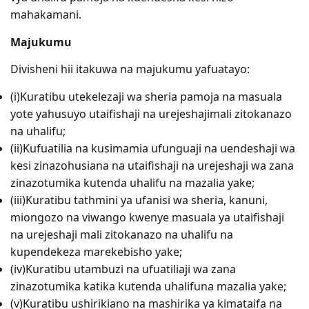
mahakamani.
Majukumu
Divisheni hii itakuwa na majukumu yafuatayo:
(i)Kuratibu utekelezaji wa sheria pamoja na masuala
yote yahusuyo utaifishaji na urejeshajimali zitokanazo
na uhalifu;
(ii)Kufuatilia na kusimamia ufunguaji na uendeshaji wa
kesi zinazohusiana na utaifishaji na urejeshaji wa zana
zinazotumika kutenda uhalifu na mazalia yake;
(iii)Kuratibu tathmini ya ufanisi wa sheria, kanuni,
miongozo na viwango kwenye masuala ya utaifishaji
na urejeshaji mali zitokanazo na uhalifu na
kupendekeza marekebisho yake;
(iv)Kuratibu utambuzi na ufuatiliaji wa zana
zinazotumika katika kutenda uhalifuna mazalia yake;
(v)Kuratibu ushirikiano na mashirika ya kimataifa na