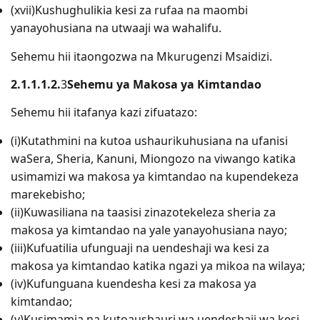
(xvii)Kushughulikia kesi za rufaa na maombi
yanayohusiana na utwaaji wa wahalifu.
Sehemu hii itaongozwa na Mkurugenzi Msaidizi.
2.1.1.1.2.
3
Sehemu ya Makosa ya Kimtandao
Sehemu hii itafanya kazi zifuatazo:
(i)Kutathmini na kutoa ushaurikuhusiana na ufanisi
waSera, Sheria, Kanuni, Miongozo na viwango katika
usimamizi wa makosa ya kimtandao na kupendekeza
marekebisho;
(ii)Kuwasiliana na taasisi zinazotekeleza sheria za
makosa ya kimtandao na yale yanayohusiana nayo;
(iii)Kufuatilia ufunguaji na uendeshaji wa kesi za
makosa ya kimtandao katika ngazi ya mikoa na wilaya;
(iv)Kufunguana kuendesha kesi za makosa ya
kimtandao;
(v)Kusimamia na kutoaushauri wa uendeshaji wa kesi