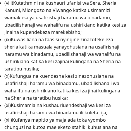
(viii)Kutathmini na kushauri ufanisi wa Sera, Sheria,
Kanuni, Miongozo na Viwango katika usimamizi
wamakosa ya usafirishaji haramu wa binadamu,
ubadilishanaji wa wahalifu na ushirikiano katika kesi za
jinaina kupendekeza marekebisho;
(ix)Kuwasiliana na taasisi nyingine zinazotekeleza
sheria katika masuala yanayohusiana na usafirishaji
haramu wa binadamu, ubadilishanaji wa wahalifu na
ushirikiano katika kesi zajinai kulingana na Sheria na
taratibu husika;
(x)Kufungua na kuendesha kesi zinazohusiana na
usafirishaji haramu wa binadamu, ubadilishanaji wa
wahalifu na ushirikiano katika kesi za jinai kulingana
na Sheria na taratibu husika;
(xi)Kusimamia na kushauriuendeshaji wa kesi za
usafirishaji haramu wa binadamu ili kuleta tija;
(xii)Kufanya mapitio ya majalada toka vyombo
chunguzi na kutoa maelekezo stahiki kuhusiana na