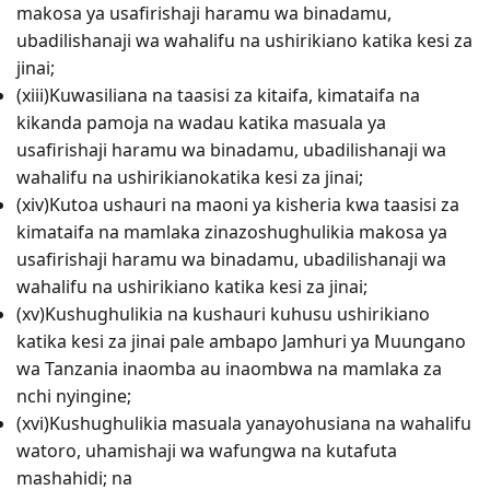
makosa ya usafirishaji haramu wa binadamu,
ubadilishanaji wa wahalifu na ushirikiano katika kesi za
jinai;
(xiii)Kuwasiliana na taasisi za kitaifa, kimataifa na
kikanda pamoja na wadau katika masuala ya
usafirishaji haramu wa binadamu, ubadilishanaji wa
wahalifu na ushirikianokatika kesi za jinai;
(xiv)Kutoa ushauri na maoni ya kisheria kwa taasisi za
kimataifa na mamlaka zinazoshughulikia makosa ya
usafirishaji haramu wa binadamu, ubadilishanaji wa
wahalifu na ushirikiano katika kesi za jinai;
(xv)Kushughulikia na kushauri kuhusu ushirikiano
katika kesi za jinai pale ambapo Jamhuri ya Muungano
wa Tanzania inaomba au inaombwa na mamlaka za
nchi nyingine;
(xvi)Kushughulikia masuala yanayohusiana na wahalifu
watoro, uhamishaji wa wafungwa na kutafuta
mashahidi; na