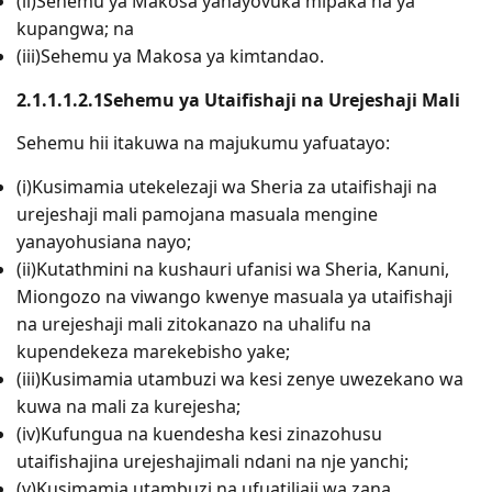
(ii)Sehemu ya Makosa yanayovuka mipaka na ya
kupangwa; na
(iii)Sehemu ya Makosa ya kimtandao.
2.1.1.1.2.1
Sehemu ya Utaifishaji na Urejeshaji Mali
Sehemu hii itakuwa na majukumu yafuatayo:
(i)Kusimamia utekelezaji wa Sheria za utaifishaji na
urejeshaji mali pamojana masuala mengine
yanayohusiana nayo;
(ii)Kutathmini na kushauri ufanisi wa Sheria, Kanuni,
Miongozo na viwango kwenye masuala ya utaifishaji
na urejeshaji mali zitokanazo na uhalifu na
kupendekeza marekebisho yake;
(iii)Kusimamia utambuzi wa kesi zenye uwezekano wa
kuwa na mali za kurejesha;
(iv)Kufungua na kuendesha kesi zinazohusu
utaifishajina urejeshajimali ndani na nje yanchi;
(v)Kusimamia utambuzi na ufuatiliaji wa zana