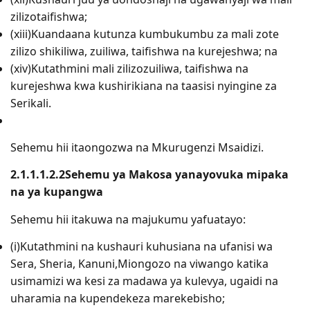
zilizotaifishwa;
(xiii)Kuandaana kutunza kumbukumbu za mali zote
zilizo shikiliwa, zuiliwa, taifishwa na kurejeshwa; na
(xiv)Kutathmini mali zilizozuiliwa, taifishwa na
kurejeshwa kwa kushirikiana na taasisi nyingine za
Serikali.
Sehemu hii itaongozwa na Mkurugenzi Msaidizi.
2.1.1.1.2.2Sehemu ya Makosa yanayovuka mipaka
na ya kupangwa
Sehemu hii itakuwa na majukumu yafuatayo:
(i)Kutathmini na kushauri kuhusiana na ufanisi wa
Sera, Sheria, Kanuni,Miongozo na viwango katika
usimamizi wa kesi za madawa ya kulevya, ugaidi na
uharamia na kupendekeza marekebisho;