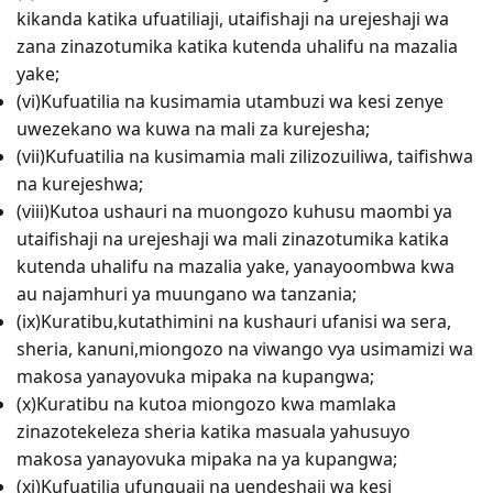
kikanda katika ufuatiliaji, utaifishaji na urejeshaji wa
zana zinazotumika katika kutenda uhalifu na mazalia
yake;
(vi)Kufuatilia na kusimamia utambuzi wa kesi zenye
uwezekano wa kuwa na mali za kurejesha;
(vii)Kufuatilia na kusimamia mali zilizozuiliwa, taifishwa
na kurejeshwa;
(viii)Kutoa ushauri na muongozo kuhusu maombi ya
utaifishaji na urejeshaji wa mali zinazotumika katika
kutenda uhalifu na mazalia yake, yanayoombwa kwa
au najamhuri ya muungano wa tanzania;
(ix)Kuratibu,kutathimini na kushauri ufanisi wa sera,
sheria, kanuni,miongozo na viwango vya usimamizi wa
makosa yanayovuka mipaka na kupangwa;
(x)Kuratibu na kutoa miongozo kwa mamlaka
zinazotekeleza sheria katika masuala yahusuyo
makosa yanayovuka mipaka na ya kupangwa;
(xi)Kufuatilia ufunguaji na uendeshaji wa kesi