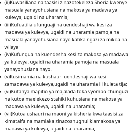
(ii)Kuwasiliana na taasisi zinazotekeleza Sheria kwenye
masuala yanayohusiana na makosa ya madawa ya
kulevya, ugaidi na uharamia;
(iii)Kufuatilia ufunguaji na uendeshaji wa kesi za
madawa ya kulevya, ugaidi na uharamia pamoja na
masuala yanayohusiana nayo katika ngazi za mikoa na
wilaya;
(iv)Kufungua na kuendesha kesi za makosa ya madawa
ya kulevya, ugaidi na uharamia pamoja na masuala
yanayohusiana nayo.
(v)Kusimamia na kushauri uendeshaji wa kesi
zamadawa ya kulevya,ugaidi na uharamia ili kuleta tija;
(vi)Kufanya mapitio ya majalada toka vyombo chunguzi
na kutoa maelekezo stahiki kuhusiana na makosa ya
madawa ya kulevya, ugaidi na uharamia;
(vii)Kutoa ushauri na maoni ya kisheria kwa taasisi za
kimataifa na mamlaka zinazoshughulikiamakosa ya
madawa ya kulevya, ugaidi na uharamia;