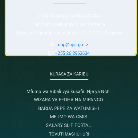
OFISI YA TAIFA YA MASHTAKA
Jamhuri ya Muungano wa Tanzania
Mtaa wa Mashtaka, Njedengwa S.L.P 1733, Dodoma
dpp@nps.go.tz
+255 26 2963634
KURASA ZA KARIBU
Mfumo wa Vibali vya kusafiri Nje ya Nchi
WIZARA YA FEDHA NA MIPANGO
BARUA PEPE ZA WATUMISHI
MFUMO WA CMIS
SALARY SLIP PORTAL
TOVUTI MASHUHURI