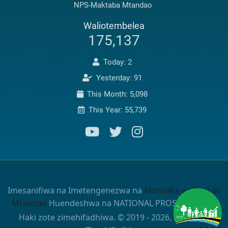
NPS-Maktaba Mtandao
Waliotembelea
175,137
Today: 2
Yesterday: 91
This Month: 5,098
This Year: 55,739
Imesanifiwa na Imetengenezwa na
Mamlaka ya Serikali
Mtandao
Huendeshwa na NATIONAL PROSECUTIONS
Haki zote zimehifadhiwa. © 2019 - 2026, Haki zote