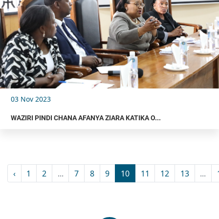
03 Nov 2023
WAZIRI PINDI CHANA AFANYA ZIARA KATIKA O...
‹
1
2
...
7
8
9
10
11
12
13
...