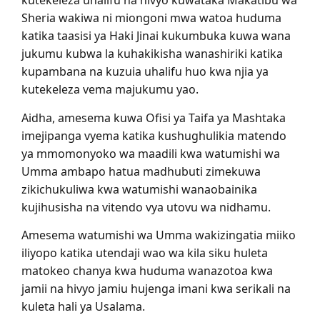
kutekeleza uhalifu na hivyo kuwataka Makatibu wa
Sheria wakiwa ni miongoni mwa watoa huduma
katika taasisi ya Haki Jinai kukumbuka kuwa wana
jukumu kubwa la kuhakikisha wanashiriki katika
kupambana na kuzuia uhalifu huo kwa njia ya
kutekeleza vema majukumu yao.
Aidha, amesema kuwa Ofisi ya Taifa ya Mashtaka
imejipanga vyema katika kushughulikia matendo
ya mmomonyoko wa maadili kwa watumishi wa
Umma ambapo hatua madhubuti zimekuwa
zikichukuliwa kwa watumishi wanaobainika
kujihusisha na vitendo vya utovu wa nidhamu.
Amesema watumishi wa Umma wakizingatia miiko
iliyopo katika utendaji wao wa kila siku huleta
matokeo chanya kwa huduma wanazotoa kwa
jamii na hivyo jamiu hujenga imani kwa serikali na
kuleta hali ya Usalama.