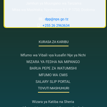
Jamhuri ya Muungano wa Tanzania
Mtaa wa Mashtaka, Njedengwa S.L.P 1733, Dodoma
dpp@nps.go.tz
+255 26 2963634
KURASA ZA KARIBU
Mfumo wa Vibali vya kusafiri Nje ya Nchi
WIZARA YA FEDHA NA MIPANGO
BARUA PEPE ZA WATUMISHI
MFUMO WA CMIS
SALARY SLIP PORTAL
TOVUTI MASHUHURI
Wizara ya Katiba na Sheria