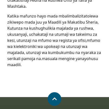
Utakatishaji Fedha na Rushwa Ofisi ya Taifa ya
Mashtaka.
Katika mafunzo hayo mada mbalimbalizitatolewa
zikiwepo mada juu ya Maadili ya Makatibu Sheria,
Kutunza na kushughulikia majalada ya rushwa,
ukusanyaji, uchakataji na utumaji wa takwimu za
kesi, utunzaji na mfumo wa regista ya ofisi,mfumo
wa kielektroniki wa upokeaji na utunzaji wa
majalada, utunzaji wa kumbukumbu na nyaraka za
serikali pamoja na.masuala mengine yanayohusu
maadili.