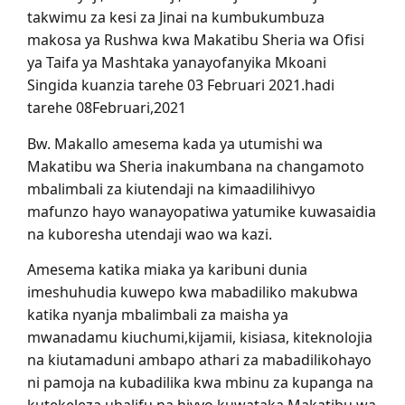
takwimu za kesi za Jinai na kumbukumbuza
makosa ya Rushwa kwa Makatibu Sheria wa Ofisi
ya Taifa ya Mashtaka yanayofanyika Mkoani
Singida kuanzia tarehe 03 Februari 2021.hadi
tarehe 08Februari,2021
Bw. Makallo amesema kada ya utumishi wa
Makatibu wa Sheria inakumbana na changamoto
mbalimbali za kiutendaji na kimaadilihivyo
mafunzo hayo wanayopatiwa yatumike kuwasaidia
na kuboresha utendaji wao wa kazi.
Amesema katika miaka ya karibuni dunia
imeshuhudia kuwepo kwa mabadiliko makubwa
katika nyanja mbalimbali za maisha ya
mwanadamu kiuchumi,kijamii, kisiasa, kiteknolojia
na kiutamaduni ambapo athari za mabadilikohayo
ni pamoja na kubadilika kwa mbinu za kupanga na