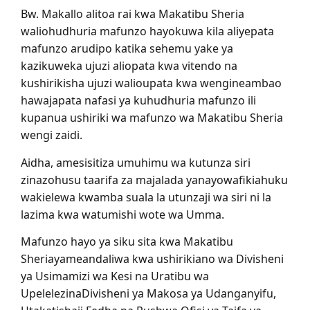
Bw. Makallo alitoa rai kwa Makatibu Sheria
waliohudhuria mafunzo hayokuwa kila aliyepata
mafunzo arudipo katika sehemu yake ya
kazikuweka ujuzi aliopata kwa vitendo na
kushirikisha ujuzi walioupata kwa wengineambao
hawajapata nafasi ya kuhudhuria mafunzo ili
kupanua ushiriki wa mafunzo wa Makatibu Sheria
wengi zaidi.
Aidha, amesisitiza umuhimu wa kutunza siri
zinazohusu taarifa za majalada yanayowafikiahuku
wakielewa kwamba suala la utunzaji wa siri ni la
lazima kwa watumishi wote wa Umma.
Mafunzo hayo ya siku sita kwa Makatibu
Sheriayameandaliwa kwa ushirikiano wa Divisheni
ya Usimamizi wa Kesi na Uratibu wa
UpelelezinaDivisheni ya Makosa ya Udanganyifu,