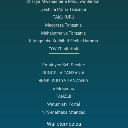
Ofisi ya Mwanasheria Mkuu wa Serikali
Jeshi la Polisi Tanzania
TAKUKURU
Magereza Tanzania
Mahakama ya Tanzania
Kitengo cha Kudhibiti Fedha Haramu
TOVUTI MUHIMU
Employee Self Service
BUNGE LA TANZANIA
BENKI KUU YA TANZANIA
e-Mrejesho
TANZLII
Watumishi Portal
NPS-Maktaba Mtandao
Waliotembelea