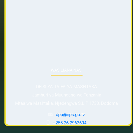
WASILIANA NASI
OFISI YA TAIFA YA MASHTAKA
Jamhuri ya Muungano wa Tanzania
Mtaa wa Mashtaka, Njedengwa S.L.P 1733, Dodoma
dpp@nps.go.tz
+255 26 2963634