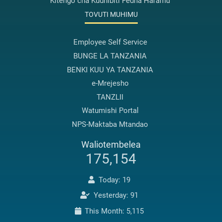
Kitengo cha Kudhibiti Fedha Haramu
TOVUTI MUHIMU
Employee Self Service
BUNGE LA TANZANIA
BENKI KUU YA TANZANIA
e-Mrejesho
TANZLII
Watumishi Portal
NPS-Maktaba Mtandao
Waliotembelea
175,154
Today: 19
Yesterday: 91
This Month: 5,115