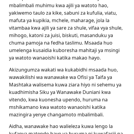
mbalimbali muhimu kwa ajili ya watoto hao,
yakiwemo taulo za kike, sabuni za kufulia, viatu,
mafuta ya kupikia, mchele, maharage, jola la
vitambaa kwa ajili ya sare za shule, vifaa vya shule,
mihogo, katoni za juisi, biskuti, masanduku ya
chuma pamoja na fedha taslimu. Msaada huo
umelenga kusaidia kuboresha mahitaji ya msingi
ya watoto wanaoishi katika makao hayo.
Akizungumza wakati wa kukabidhi msaada huo,
wawakilishi wa wanawake wa Ofisi ya Taifa ya
Mashtaka walisema kuwa ziara hiyo ni sehemu ya
kuadhimisha Siku ya Wanawake Duniani kwa
vitendo, kwa kuonesha upendo, huruma na
mshikamano kwa watoto wanaoishi katika
mazingira yenye changamoto mbalimbali.
Aidha, wanawake hao walieleza kuwa lengo la
kufanya matendo hayo ya huruma ni kuwafariji na