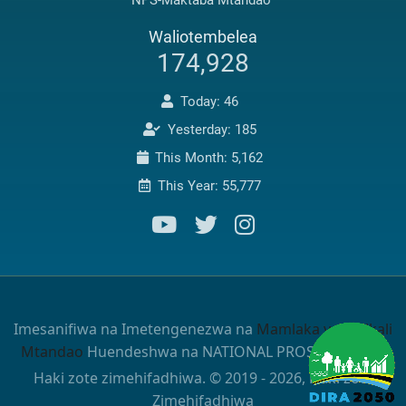
Waliotembelea
174,928
Today: 46
Yesterday: 185
This Month: 5,162
This Year: 55,777
Imesanifiwa na Imetengenezwa na
Mamlaka ya Serikali
Mtandao
Huendeshwa na NATIONAL PROSECUTIONS
Haki zote zimehifadhiwa. © 2019 - 2026, Haki zote
Zimehifadhiwa