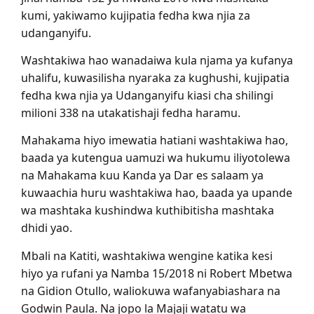
kumi, yakiwamo kujipatia fedha kwa njia za
udanganyifu.
Washtakiwa hao wanadaiwa kula njama ya kufanya
uhalifu, kuwasilisha nyaraka za kughushi, kujipatia
fedha kwa njia ya Udanganyifu kiasi cha shilingi
milioni 338 na utakatishaji fedha haramu.
Mahakama hiyo imewatia hatiani washtakiwa hao,
baada ya kutengua uamuzi wa hukumu iliyotolewa
na Mahakama kuu Kanda ya Dar es salaam ya
kuwaachia huru washtakiwa hao, baada ya upande
wa mashtaka kushindwa kuthibitisha mashtaka
dhidi yao.
Mbali na Katiti, washtakiwa wengine katika kesi
hiyo ya rufani ya Namba 15/2018 ni Robert Mbetwa
na Gidion Otullo, waliokuwa wafanyabiashara na
Godwin Paula. Na jopo la Majaji watatu wa