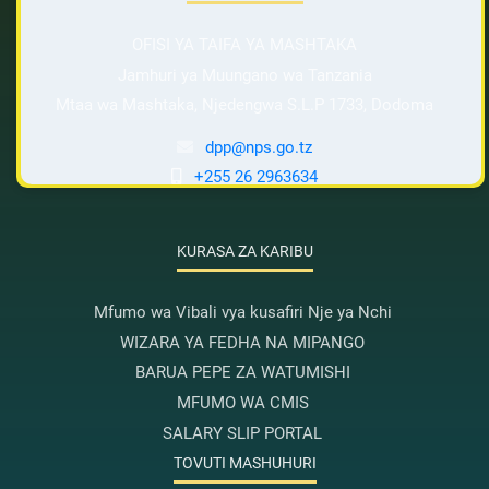
OFISI YA TAIFA YA MASHTAKA
Jamhuri ya Muungano wa Tanzania
Mtaa wa Mashtaka, Njedengwa S.L.P 1733, Dodoma
dpp@nps.go.tz
+255 26 2963634
KURASA ZA KARIBU
Mfumo wa Vibali vya kusafiri Nje ya Nchi
WIZARA YA FEDHA NA MIPANGO
BARUA PEPE ZA WATUMISHI
MFUMO WA CMIS
SALARY SLIP PORTAL
TOVUTI MASHUHURI