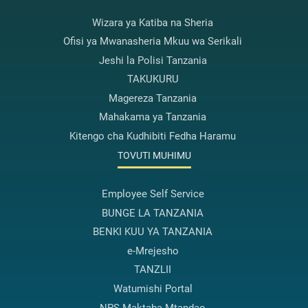
Wizara ya Katiba na Sheria
Ofisi ya Mwanasheria Mkuu wa Serikali
Jeshi la Polisi Tanzania
TAKUKURU
Magereza Tanzania
Mahakama ya Tanzania
Kitengo cha Kudhibiti Fedha Haramu
TOVUTI MUHIMU
Employee Self Service
BUNGE LA TANZANIA
BENKI KUU YA TANZANIA
e-Mrejesho
TANZLII
Watumishi Portal
NPS-Maktaba Mtandao