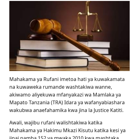
Mahakama ya Rufani imetoa hati ya kuwakamata
na kuwaweka rumande washtakiwa wanne,
akiwamo aliyekuwa mfanyakazi wa Mamlaka ya
Mapato Tanzania (TRA) Idara ya wafanyabiashara
wakubwa anaefahamika kwa jina la Justice Katiti.
Awali, wajibu rufani walishtakiwa katika
Mahakama ya Hakimu Mkazi Kisutu katika kesi ya
jinai namba 152 ya mwaka 2010 kwa mashtaka