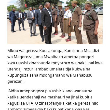
Mkuu wa gereza Kuu Ukonga, Kamishna Msaidizi
wa Magereza Juma Mwaibako ametoa pongezi
kwa taasisi zinazounda mnyororo wa haki jinai kwa
utendaji mzuri ambao umeleta tija kubwa na
kupunguza sana msongamano wa Mahabusu
gerezani.
Aidha amepongeza pia ushirikiano wanautoa
katika uendeshaji wa mashauri ya jinai kupitia
kaguzi za UTATU zinazofanyika katika gereza hilo
ambazo zimesaidia haki kupatikana kwa kesi