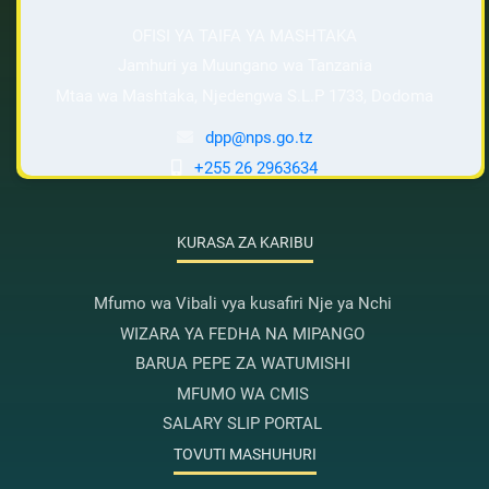
OFISI YA TAIFA YA MASHTAKA
Jamhuri ya Muungano wa Tanzania
Mtaa wa Mashtaka, Njedengwa S.L.P 1733, Dodoma
dpp@nps.go.tz
+255 26 2963634
KURASA ZA KARIBU
Mfumo wa Vibali vya kusafiri Nje ya Nchi
WIZARA YA FEDHA NA MIPANGO
BARUA PEPE ZA WATUMISHI
MFUMO WA CMIS
SALARY SLIP PORTAL
TOVUTI MASHUHURI