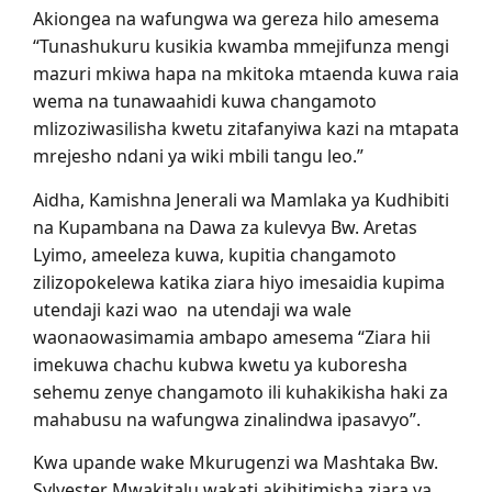
Akiongea na wafungwa wa gereza hilo amesema
“Tunashukuru kusikia kwamba mmejifunza mengi
mazuri mkiwa hapa na mkitoka mtaenda kuwa raia
wema na tunawaahidi kuwa changamoto
mlizoziwasilisha kwetu zitafanyiwa kazi na mtapata
mrejesho ndani ya wiki mbili tangu leo.”
Aidha, Kamishna Jenerali wa Mamlaka ya Kudhibiti
na Kupambana na Dawa za kulevya Bw. Aretas
Lyimo, ameeleza kuwa, kupitia changamoto
zilizopokelewa katika ziara hiyo imesaidia kupima
utendaji kazi wao na utendaji wa wale
waonaowasimamia ambapo amesema “Ziara hii
imekuwa chachu kubwa kwetu ya kuboresha
sehemu zenye changamoto ili kuhakikisha haki za
mahabusu na wafungwa zinalindwa ipasavyo”.
Kwa upande wake Mkurugenzi wa Mashtaka Bw.
Sylvester Mwakitalu wakati akihitimisha ziara ya