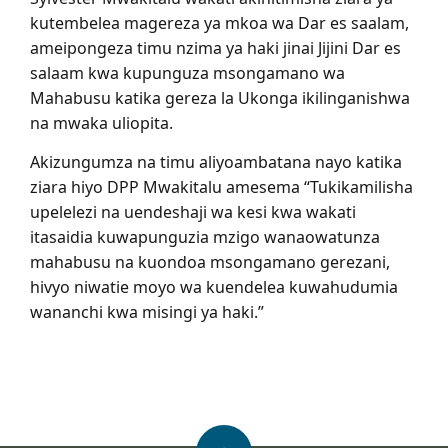
kutembelea magereza ya mkoa wa Dar es saalam,
ameipongeza timu nzima ya haki jinai Jijini Dar es
salaam kwa kupunguza msongamano wa
Mahabusu katika gereza la Ukonga ikilinganishwa
na mwaka uliopita.
Akizungumza na timu aliyoambatana nayo katika
ziara hiyo DPP Mwakitalu amesema “Tukikamilisha
upelelezi na uendeshaji wa kesi kwa wakati
itasaidia kuwapunguzia mzigo wanaowatunza
mahabusu na kuondoa msongamano gerezani,
hivyo niwatie moyo wa kuendelea kuwahudumia
wananchi kwa misingi ya haki.”