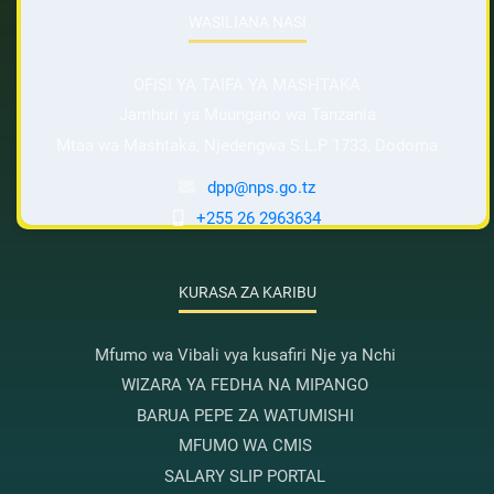
WASILIANA NASI
OFISI YA TAIFA YA MASHTAKA
Jamhuri ya Muungano wa Tanzania
Mtaa wa Mashtaka, Njedengwa S.L.P 1733, Dodoma
dpp@nps.go.tz
+255 26 2963634
KURASA ZA KARIBU
Mfumo wa Vibali vya kusafiri Nje ya Nchi
WIZARA YA FEDHA NA MIPANGO
BARUA PEPE ZA WATUMISHI
MFUMO WA CMIS
SALARY SLIP PORTAL